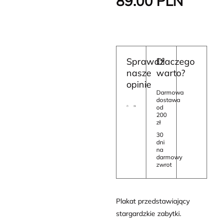
89.00
PLN
Sprawdź
Dlaczego
nasze
warto?
opinie
Darmowa
dostawa
od
200
zł
30
dni
na
darmowy
zwrot
Plakat przedstawiający
stargardzkie zabytki.