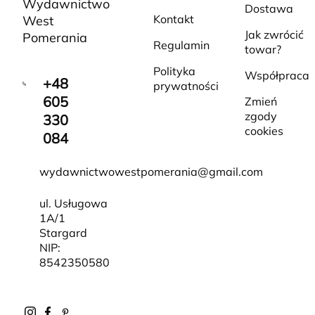
Wydawnictwo
Dostawa
Kontakt
West
Jak zwrócić
Pomerania
Regulamin
towar?
Polityka
Współpraca
+48
prywatności
605
Zmień
zgody
330
cookies
084
wydawnictwowestpomerania@gmail.com
ul. Usługowa
1A/1
Stargard
NIP:
8542350580