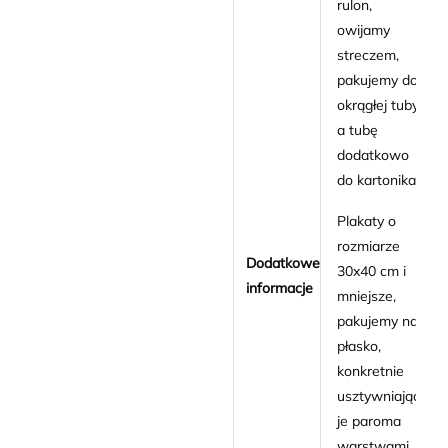
rulon,
owijamy
streczem,
pakujemy do
okrągłej tuby
a tubę
dodatkowo
do kartonika.
Plakaty o
rozmiarze
Dodatkowe
30x40 cm i
informacje
mniejsze,
pakujemy na
płasko,
konkretnie
usztywniając
je paroma
warstwami