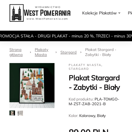
Kolekcje Plakatów
P
ROMOCJA STAŁA - DRUGI PLAKAT - minus 20 %, TRZECI - minus 30
Strona
Plakaty
Plakat Stargard -
Stargard
główna
Miasta
Zabytki - Biały
PLAKATY MIASTA
,
STARGARD
Plakat Stargard
- Zabytki - Biały
Kod produktu:
PLA-TOMGO-
M-ZST-ZAB-2021-B
Kolor:
Kolorowy, Biały