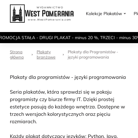
Kolekcje Plakatów
P
ROMOCJA STAŁA - DRUGI PLAKAT - minus 20 %, TRZECI - minus 30
Strona
Plakaty
Plakaty dla Programistów -
główna
branżowe
języki programowania
Plakaty dla programistów - języki programowania
Seria plakatów, która sprawdzi się w pokoju
programisty czy biurze firmy IT. Dzięki prostej
estetyce pasują do każdego wnętrza. Dostępne w
trzech wersjach kolorystycznych oraz pięciu
rozmiarach.
Każdy plakat dotyczący języków: Python, Java,