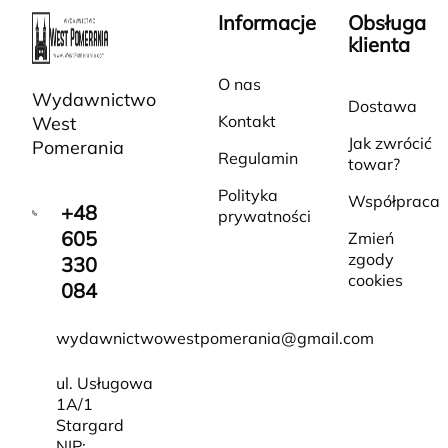
Informacje
Obsługa
klienta
O nas
Wydawnictwo
Dostawa
Kontakt
West
Jak zwrócić
Pomerania
Regulamin
towar?
Polityka
Współpraca
+48
prywatności
605
Zmień
zgody
330
cookies
084
wydawnictwowestpomerania@gmail.com
ul. Usługowa
1A/1
Stargard
NIP: