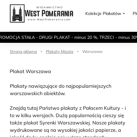
Kolekcje Plakatów
P
ROMOCJA STAŁA - DRUGI PLAKAT - minus 20 %, TRZECI - minus 30
Strona główna
Plakaty Miasta
Warszawa
Plakat Warszawa
Plakaty nawiązujące do najpopularniejszych
warszawskich obiektów.
Znajdą tutaj Państwo plakaty z Pałacem Kultury - i
to w kilku wersjach. Dużą popularnością cieszy się
także plakat Syrenki Warszawskiej. Nasze plakaty
wydrukowane są na wysokiej jakości papierze, a