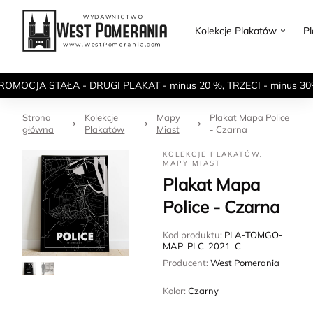
Kolekcje Plakatów
P
ROMOCJA STAŁA - DRUGI PLAKAT - minus 20 %, TRZECI - minus 30
Strona
Kolekcje
Mapy
Plakat Mapa Police
główna
Plakatów
Miast
- Czarna
KOLEKCJE PLAKATÓW
,
MAPY MIAST
Plakat Mapa
Police - Czarna
Kod produktu:
PLA-TOMGO-
MAP-PLC-2021-C
Producent:
West Pomerania
Kolor:
Czarny