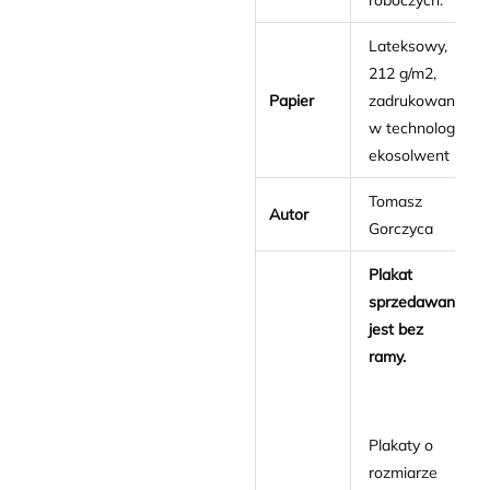
roboczych.
Lateksowy,
212 g/m2,
Papier
zadrukowany
w technologii
ekosolwent
Tomasz
Autor
Gorczyca
Plakat
sprzedawany
jest bez
ramy.
Plakaty o
rozmiarze