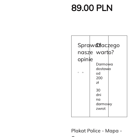
89.00
PLN
Sprawdź
Dlaczego
nasze
warto?
opinie
Darmowa
dostawa
od
200
zł
30
dni
na
darmowy
zwrot
Plakat Police - Mapa -