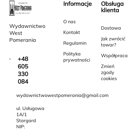
Informacje
Obsługa
klienta
O nas
Wydawnictwo
Dostawa
Kontakt
West
Jak zwrócić
Pomerania
Regulamin
towar?
Polityka
Współpraca
+48
prywatności
605
Zmień
zgody
330
cookies
084
wydawnictwowestpomerania@gmail.com
ul. Usługowa
1A/1
Stargard
NIP: