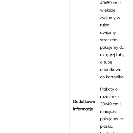
40x50 cm i
większe
zwijamy w
rulon,
owijamy
streczem,
pakujemy do
okrągłej tuby
a tubę
dodatkowo
do kartonika.
Plakaty o
rozmiarze
Dodatkowe
30x40 cm i
informacje
mniejsze,
pakujemy na
płasko,