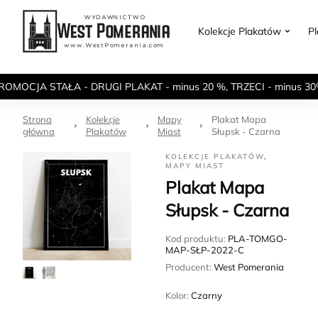
Kolekcje Plakatów
P
ROMOCJA STAŁA - DRUGI PLAKAT - minus 20 %, TRZECI - minus 30
Strona
Kolekcje
Mapy
Plakat Mapa
główna
Plakatów
Miast
Słupsk - Czarna
KOLEKCJE PLAKATÓW
,
MAPY MIAST
Plakat Mapa
Słupsk - Czarna
Kod produktu:
PLA-TOMGO-
MAP-SŁP-2022-C
Producent:
West Pomerania
Kolor:
Czarny