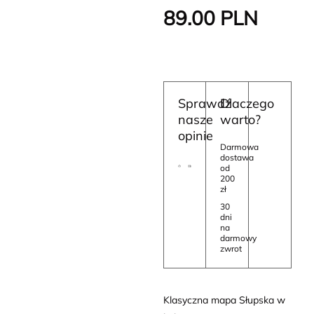
89.00
PLN
Sprawdź
Dlaczego
nasze
warto?
opinie
Darmowa
dostawa
od
200
zł
30
dni
na
darmowy
zwrot
Klasyczna mapa Słupska w