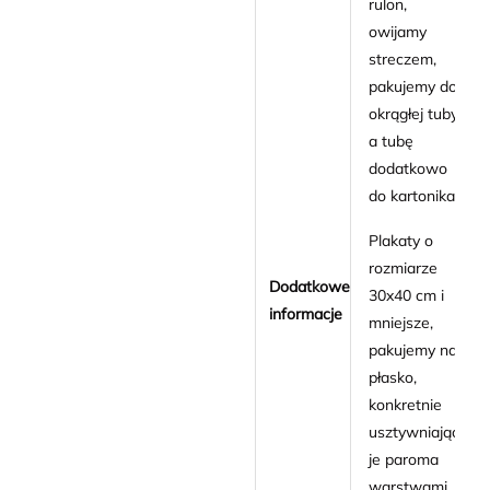
rulon,
owijamy
streczem,
pakujemy do
okrągłej tuby
a tubę
dodatkowo
do kartonika.
Plakaty o
rozmiarze
Dodatkowe
30x40 cm i
informacje
mniejsze,
pakujemy na
płasko,
konkretnie
usztywniając
je paroma
warstwami