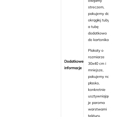
owijamy
streczem,
pakujemy do
okrągłej tuby
a tubę
dodatkowo
do kartonika.
Plakaty o
rozmiarze
Dodatkowe
30x40 cm i
informacje
mniejsze,
pakujemy na
płasko,
konkretnie
usztywniając
je paroma
warstwami
tektury.