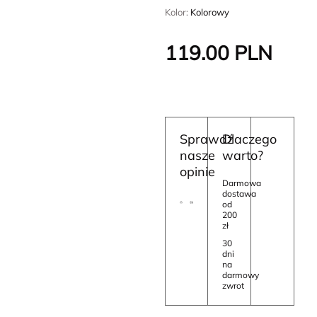
Kolor:
Kolorowy
119.00
PLN
Sprawdź
Dlaczego
nasze
warto?
opinie
Darmowa
dostawa
od
200
zł
30
dni
na
darmowy
zwrot