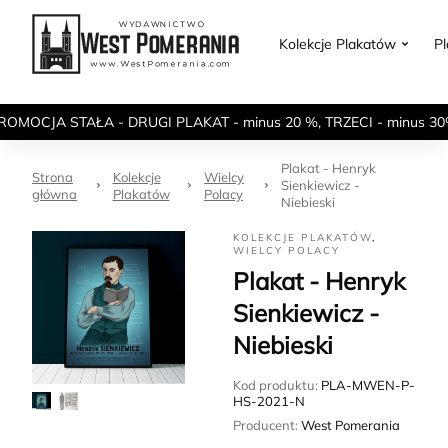
Kolekcje Plakatów
P
ROMOCJA STAŁA - DRUGI PLAKAT - minus 20 %, TRZECI - minus 30
Plakat - Henryk
Strona
Kolekcje
Wielcy
Sienkiewicz -
główna
Plakatów
Polacy
Niebieski
KOLEKCJE PLAKATÓW
,
WIELCY POLACY
Plakat - Henryk
Sienkiewicz -
Niebieski
Kod produktu:
PLA-MWEN-P-
HS-2021-N
Producent:
West Pomerania